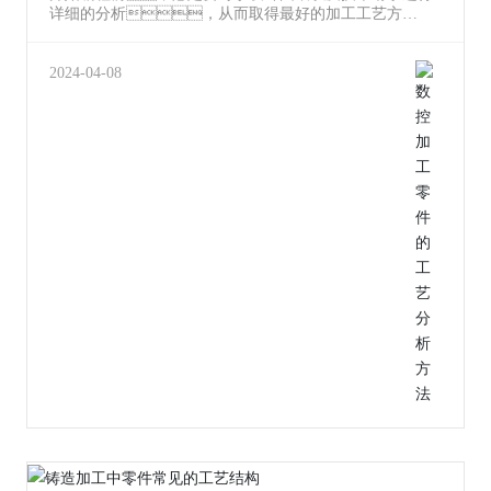
详细的分析，从而取得最好的加工工艺方
案。 一、数控加工工艺线路制订所需的
原始资料 1、零件设计图纸、技术资
料，和产品的装配图纸。 2、零件
2024-04-08
的出产批量。 3、零件数控加工所需的
相干技术标准如企业标准以及工艺文件。
4、产品验收的质量标准。 5、
现有的出产前提以及资料。工艺设备及专用装备的
制