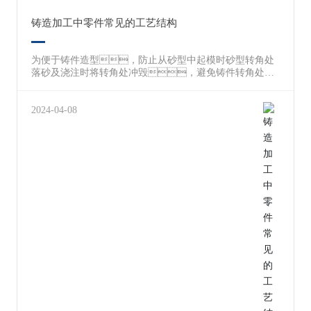
铸造加工中零件常见的工艺结构
为便于铸件造型，防止从砂型中起模时砂型转角处
落砂及浇注时将转角处冲毁，避免铸件转角处发
生裂纹、组织松散以及缩孔等锻造缺点，故铸
件上相邻表面的相交处应做成圆角。对于于压塑
件，其圆角能保证原料充溢压模，并便于将
2024-04-08
零件从压模中掏出。