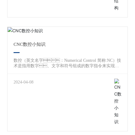
CNC数控小知识
数控（英文名字：Numerical Control 简称:NC）技
术是指用数字、文字和符号组成的数字指令来实现一
台或多台机械设备动作控制的技术。数控一般是
采用通用或专用计算机实现数字程序控制，因此数
控也称为计算机数控(Computer Numerical Control
2024-04-08
)，简称CNC，国外一般都称为CN
C，很少再用NC这个概念了。