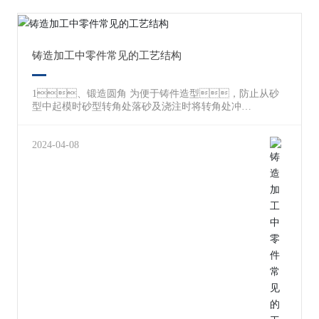
铸造加工中零件常见的工艺结构
1、锻造圆角 为便于铸件造型，防止从砂
型中起模时砂型转角处落砂及浇注时将转角处冲
毁，避免铸件转角处发生裂纹、组织松散以及
缩孔等锻造缺点，故铸件上相邻表面的相交处应做
成圆角。对于于压塑件，其圆角能保证原料
2024-04-08
充溢压模，并便于将零件从压模中掏出。 锻
造圆角半径一般取壁厚的0.2—0.4倍，可从有关标准
中查出。同一铸件的圆角半径大小应尽可能相同或
者接近。 2、起模斜度 造型时，为
了便于将木模从砂