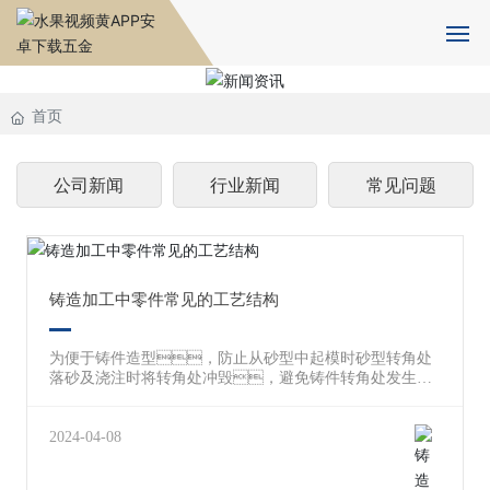
首页
首页
关于水果视频黄APP安卓下载
公司新闻
行业新闻
常见问题
水果APP下载IOS版设备
产品中心
铸造加工中零件常见的工艺结构
新闻资讯
为便于铸件造型，防止从砂型中起模时砂型转角处
落砂及浇注时将转角处冲毁，避免铸件转角处发生裂
人力资源
纹、组织松散以及缩孔等锻造缺点，故铸
件上相邻表面的相交处应做成圆角。对于于压塑
件，其圆角能保证原料充溢压模，并便于
2024-04-08
合作伙伴
将零件从压模中掏出。