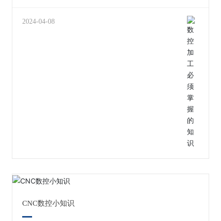
减速，往往在低速时主轴输出扭距不足，
析 零件的视图应相符国家标准的请求，位置准
如果切削负荷过大，容易闷车，不过有的机床
确，表达清楚;几何元素(点、
上带有齿轮档位很好的解决了这一问题。 1.对切削温
2024-04-08
线、面)之间的瓜葛(如相切、相
度的影响：切削速度，进给率，背
交、平行)应准确;尺寸标注应完全、清
吃刀量； 对切削力的影响：背吃刀
晰。 (2)零件技术请求分析 零件的技术请求主要包含
量，进给率，切削速度； 对刀具耐用
尺寸精度、形状精度、位置精
度的影响：切削速度，进给率，背吃
度、表面粗拙度及热表处理请求等，这些技
刀量。 2.当背吃刀量增大一倍时，切削力增
术请求应该是能够保证零件使用机能条件下的极限
大一倍； 当进
值。进行零件技术请求分析，主要是
分析这些技术请求的公道性和实现的可能性，重点
分析首要表面以及部位的加工精度以及技术请求，
为制订公道的加工方案做好筹备。同时通过分析
以肯定技术请求是不是过于严格，由于太高的精
度以及太小的表面粗拙度请求会使工艺进程变患上繁
杂，加工难度加大，增添没必要要的本
钱。 (3)尺寸标注法子分析 零件图的尺寸标注法
子有局部份散标注法、集中标注法以及坐标标注法
等。对于在数控机床上加工的零件，零件图上
的尺寸在能够保证使用机能的条件下，应尽可能采用
集中标注或者以同一基准标注(即标注坐标尺寸)的方
式，这样既利便了数控程序编制，又有
益于设计基准、工艺基准与编程原点的统一。 (4)
零件材料分析 在知足零件功能的条件下，应选用便宜
CNC数控小知识
的材料，选择材料时应立足于国内，不要等
闲选择贵重以及紧缺的材料。 (5)零件的结构工艺性分