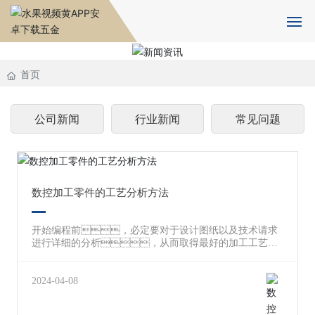
首页
首页
关于水果视频黄APP安卓下载
公司新闻
行业新闻
常见问题
水果APP下载IOS版设备
产品中心
数控加工零件的工艺分析方法
新闻资讯
开始编程前，必定要对于设计图纸以及技术请求
进行详细的分析，从而取得最好的加工工艺方
人力资源
案。 一、数控加工工艺线路制订所需
的原始资料 1、零件设计图纸、技术资
料，和产品的装配图纸。 2、零件
2024-04-08
合作伙伴
的出产批量。 3、零件数控加工所需的相
干技术标准如企业标准以及工艺文