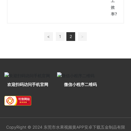
的功能看，只要加工误差在零件图要求的公差范
围内，就认为保证了加工精度。
机械加工精度是指零件加工后的实际几何参数(尺
寸、形状和位置)想要学习UG编程领取学习资
料在群496610960可以帮助你与理想几何参数相符合的程
度。它们之间的差异称为加工误差。加工误
差的大小反映了加工精度的高低。误差越大加工精
<
1
2
>
度越低，误差越小加工精度越高。下面简单介
绍下提高工件加工精度的方法有哪些：
一、对工艺系统进行调整 (1)试切法调整通过
试切-测量尺寸-调整刀具的吃刀量-走刀切削-再试切，
如此反复直至达到所需尺寸。此法生产效率
低，主要用于单件小批生产。 (2)调
整法通过预先调整好机床、夹具、工件和
刀具的相对位置获得所需尺寸。此法生产率
高，主要用于大批大量生产。
欢迎扫码访问手机官网
微信小程序二维码
二、减小机床误差 (1)应提高轴承的回转精
度: ①选用高精度的滚动轴承; ②采用高精度的多
油锲动压轴承; ③采用高精度的静压轴承 (2)提高
与轴承相配件的精度: ①提高箱体支撑孔、主轴
轴颈的加工精度; ②提高与轴承相配合表面的加工精
度; ③测量及调节相应件的径向跳动范围，使
误差补偿或相抵消。 (3)对滚动轴承适当预
紧： ①可消除间隙; ②增加轴承刚度;
CopyRight © 2024 东莞市水果视频黄APP安卓下载五金制品有限
③均化滚动体误差。 (4)使主轴回转精度不反映到