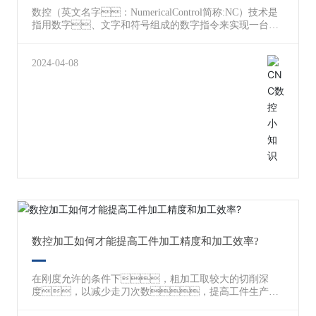
析 零件的结构工艺性是指所设计的零件，在能够
数控（英文名字：NumericalControl简称:NC）技术是
知足使用机能请求的条件下制造的可行性以及经济
指用数字、文字和符号组成的数字指令来实现一台或
性。好的结构工艺性会使零件加工容易，
多台机械设备动作控制的技术。数控一般是采用
节省本钱，节省材料;而较差的结构工艺性会使加工
通用或专用计算机实现数字程序控制，因此数控也
难题，加大本钱，挥霍材料，乃至
称为计算机数控(ComputerNumericalControl)，
2024-04-08
没法加工。通过对于零件的结构特色、精度请
简称CNC，国外一般都称为CNC，很少
求以及繁杂程度进行分析的进程，可以肯定零件所
再用NC这个概念了。 它所控制的通常是位
需的加工法子以及数控机床的类型以及规格。
置、角度、速度等机械量和与机械能量流向
有关的开关量。数控的产生依赖于数据载体和二进
制形式数据运算的出现。1908年，穿
孔的金属薄片互换式数据载体问世；19世纪
末，以纸为数据载体并具有辅助功能的控制系统
被发明；1938年，香农在美国麻省理工学院
进行了数据快速运算和传输，奠定了现代计算
机，包括计算机数字控制系统的基础。数控
技术是与机床控制密切结合发展起来的。1952
年，第一台数控机床问世，成为世界机械工
业史上一件划时代的事件，推动了自动化的发
展。 现在，数控技术也叫计算机数控技
数控加工如何才能提高工件加工精度和加工效率?
术（CNC，ComputeNumericalControl），目
前它是采用计算机实现数字程序控制的技术。这种
技术用计算机按事先存贮的控制程序来执行对设备的运动
在刚度允许的条件下，粗加工取较大的切削深
轨迹和外设的操作时序逻辑控制功能。由于采用计
度，以减少走刀次数，提高工件生产率;
算机替代原先用硬件逻辑电路组成的数控装置，使输
精加工一般取较小的切削深度，以获得较高的表面质