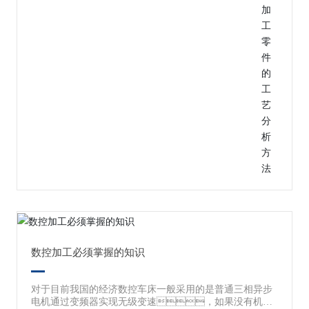
件。 4、产品验收的质量标
联系水果视频黄APP安卓下载
准。 5、现有的出产前提以及资
料。工艺设备及专用装备的制造能力、加工
装备以及工艺设备的规格及机能、工人的技术
水平。 二、毛坯状况分析 大多数零件设计图
纸只定义了零件加工时的形状以及大小，而没有
指定原始毛坯材料的数据，包含毛料的类
型、规格、形状、热处理状况和
硬度等。编程时，对于毛料的深刻了
解是一个首要的开始，应用这些原始信
息，有益于数控程序计划。 1、产
品的装配图以及零件图分析 对于于装配图的分析以及钻
研，主要是熟识产品的机能、用处以及工
作前提，明确零件在产品中的互相装配位置及作
用，了解零件图上各项技术前提制订的根
据，找出其主要技术症结问题，为制订正
确的加工方案奠定基础。固然普通零件进行工艺分析
时，可以不进行装配图的分析钻
研。 2、零件图的工艺性分析 对于零件图
的分析以及钻研主要是对于零件进行工艺审查，
数控加工必须掌握的知识
如检查设计图纸的视图、尺寸标注、技术请求
是不是有过错、遗漏的地方，特别对于结构工
艺性较差的零件，如果可能应以及设计人员进行沟
对于目前我国的经济数控车床一般采用的是普通三相异步
通或者提出修改意见，由设计人员抉择是不是进行必
电机通过变频器实现无级变速，如果没有机械
要的修改以及完美。 (1)零件图的完全性以及正确性分